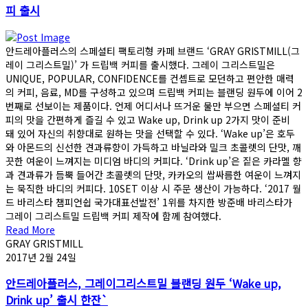
피 출시
안드레아플러스의 스페셜티 팩토리형 카페 브랜드 ‘GRAY GRISTMILL(그
레이 그리스트밀)’ 가 드립백 커피를 출시했다. 그레이 그리스트밀은
UNIQUE, POPULAR, CONFIDENCE를 컨셉트로 모던하고 편안한 매력
의 커피, 음료, MD를 구성하고 있으며 드립백 커피는 블랜딩 원두에 이어 2
번째로 선보이는 제품이다. 언제 어디서나 뜨거운 물만 부으면 스페셜티 커
피의 맛을 간편하게 즐길 수 있고 Wake up, Drink up 2가지 맛이 준비
돼 있어 자신의 취향대로 원하는 맛을 선택할 수 있다. ‘Wake up’은 호두
와 아몬드의 신선한 견과류향이 가득하고 바닐라와 밀크 초콜렛의 단맛, 깨
끗한 여운이 느껴지는 미디엄 바디의 커피다. ‘Drink up’은 짙은 카라멜 향
과 견과류가 듬뿍 들어간 초콜렛의 단맛, 카카오의 쌉싸름한 여운이 느껴지
는 묵직한 바디의 커피다. 10SET 이상 시 주문 생산이 가능하다. ‘2017 월
드 바리스타 챔피언쉽 국가대표선발전’ 1위를 차지한 방준배 바리스타가
그레이 그리스트밀 드립백 커피 제작에 함께 참여했다.
Read More
GRAY GRISTMILL
2017년 2월 24일
안드레아플러스, 그레이그리스트밀 블랜딩 원두 ‘Wake up,
Drink up’ 출시 한잔`