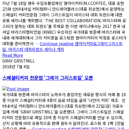
지난 7월 18일 생두 수입유통업체인 엠아이커피(M.I.COFFEE, 대표 송현
근)와 인터내셔널 커피컴퍼니 안드레아플러스(대표 최상현)에서 운영하는
스페셜티 커피전문점 그레이 그리스트밀이 바리스타 대회 트렌드에 대한
공동 세미나를 개최했다. ‘THE BEST COLLABORATION; 바리스타와 로
스터가 말하는 대회 트렌드’를 주제로 한 이번 세미나에서는 2017 한국 내
셔널 바리스타챔피언쉽 (KNBC) 우승자인 국가대표 방준배 바리스타와 국
내와 세계대회에서 그의 커피콩을 로스팅한 엠아이커피의 박정호 로스터가
대회를 준비하면서 …
Continue reading
엠아이커피&그레이그리스트
밀, 바리스타 대회트렌드 세미나 개최
Read More
GRAY GRISTMILL
2018년 7월 4일
스페셜티커피 전문점 ‘그레이 그리스트밀’ 오픈
국가대표 방준배 바리스타의 노하우가 총집약된 새로운 형식의 카페 총 10
종 이상의 스페셜티커피와 4종의 음료 타입을 골라 ‘나만의 커피’ 제조 인
터내셔널 커피컴퍼니 안드레아플러스(대표 최상현)에서 22일(금) 가로수
길에 카페 ‘GRAY GRISTMILL’을 오픈했다. 그레이 그리스트밀은 스페셜
티커피 전문점으로 매일 10여 종 이상의 스페셜티커피를 만날 수 있으며,
산지 상황에 따라 유동적으로 판매 원두가 달라진다. 로스팅 후 1팩 1잔을