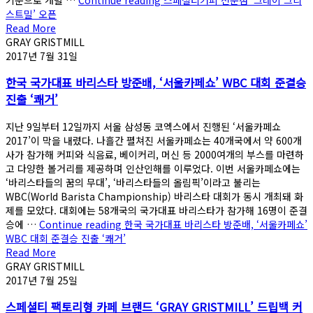
기준으로 개별 …
Continue reading
스페셜티커피 전문점 ‘그레이 그리
스트밀’ 오픈
Read More
GRAY GRISTMILL
2017년 7월 31일
한국 국가대표 바리스타 방준배, ‘서울카페쇼’ WBC 대회 준결승
진출 ‘쾌거’
지난 9일부터 12일까지 서울 삼성동 코엑스에서 진행된 ‘서울카페쇼
2017’이 막을 내렸다. 나흘간 펼쳐진 서울카페쇼는 40개국에서 약 600개
사가 참가해 커피와 식음료, 베이커리, 머신 등 2000여개의 부스를 마련하
고 다양한 볼거리를 제공하며 인산인해를 이루었다. 이번 서울카페쇼에는
‘바리스타들의 꿈의 무대’, ‘바리스타들의 올림픽’이라고 불리는
WBC(World Barista Championship) 바리스타 대회가 동시 개최돼 화
제를 모았다. 대회에는 58개국의 국가대표 바리스타가 참가해 16명이 준결
승에 …
Continue reading
한국 국가대표 바리스타 방준배, ‘서울카페쇼’
WBC 대회 준결승 진출 ‘쾌거’
Read More
GRAY GRISTMILL
2017년 7월 25일
스페셜티 팩토리형 카페 브랜드 ‘GRAY GRISTMILL’ 드립백 커