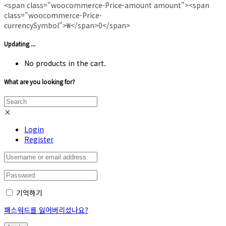
<span class="woocommerce-Price-amount amount"><span
class="woocommerce-Price-
currencySymbol">₩</span>0</span>
Updating ...
No products in the cart.
What are you looking for?
×
Login
Register
기억하기
패스워드를 잃어버리셨나요?